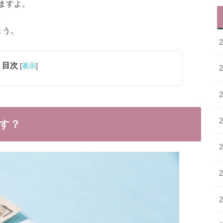
ますよ。
ょう。
目次
[
表示
]
す？